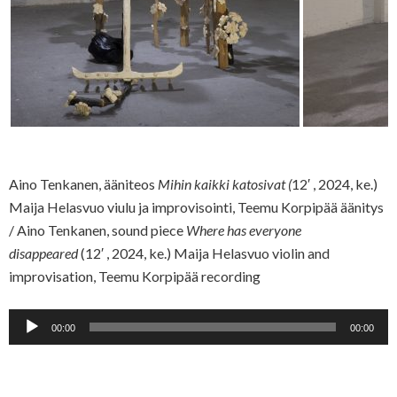
Aino Tenkanen, ääniteos
Mihin kaikki katosivat (
12′ , 2024, ke.)
Maija Helasvuo viulu ja improvisointi, Teemu Korpipää äänitys
/ Aino Tenkanen, sound piece
Where has everyone
disappeared
(12′ , 2024, ke.) Maija Helasvuo violin and
improvisation, Teemu Korpipää recording
Audio
00:00
00:00
Player